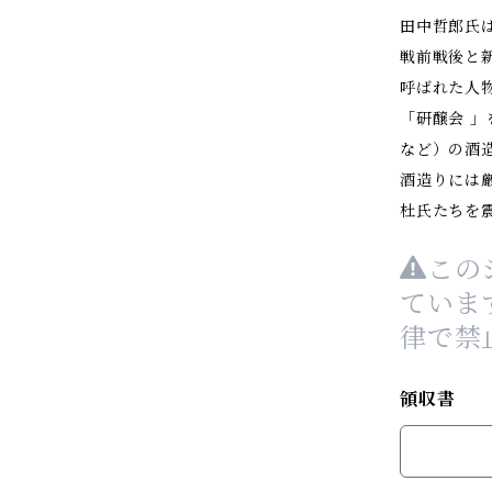
田中哲郎氏
戦前戦後と
呼ばれた人
「研醸会 」
など）の酒
酒造りには
杜氏たちを
この
ていま
律で禁
領収書