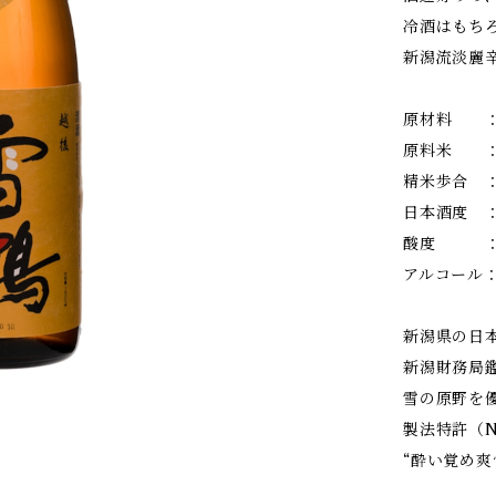
冷酒はもち
新潟流淡麗
原材料 ：
原料米 ：
精米歩合 ：
日本酒度 
酸度 ：1
アルコール：1
新潟県の日本
新潟財務局
雪の原野を
製法特許（N
“酔い覚め爽