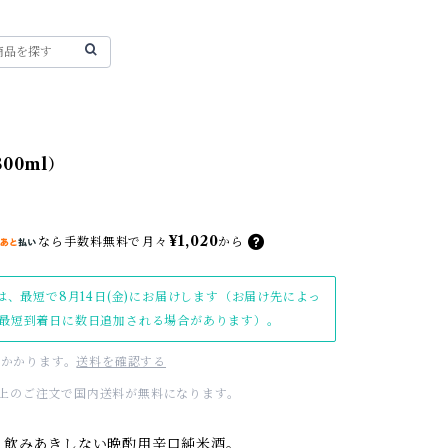
00ml）
¥1,020
なら
手数料無料で
月々
から
は、最短で8月14日(金)にお届けします（お届け先によっ
最短到着日に数日追加される場合があります）。
かかります。
送料を確認する
00以上のご注文で国内送料が無料になります。
、飲みあきしない晩酌用辛口純米酒。