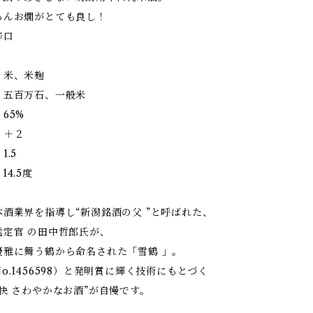
ろんお燗がとても良し！
辛口
米、米麹
五百万石、一般米
65%
：＋２
.5
4.5度
酒業界を指導し“新潟銘酒の父 ”と呼ばれた、
鑑定官 の田中哲郎氏が、
優雅に舞う鶴から命名された「雪鶴 」。
o.1456598）と発明賞に輝く技術にもとづく
快 さわやかなお酒”が自慢です。