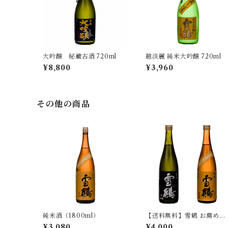
大吟醸 秘蔵古酒 720ml
越淡麗 純米大吟醸 720ml
¥8,800
¥3,960
その他の商品
純米酒（1800ml）
【送料無料】雪鶴 お薦め辛
口飲み比べセット2本 720m
¥3,080
¥4,000