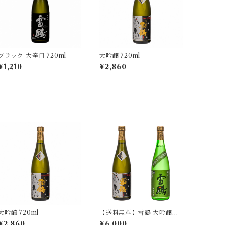
ブラック 大辛口 720ml
大吟醸 720ml
¥1,210
¥2,860
大吟醸 720ml
【送料無料】雪鶴 大吟醸・
純米吟醸飲み比べセット2本
¥2,860
¥6,000