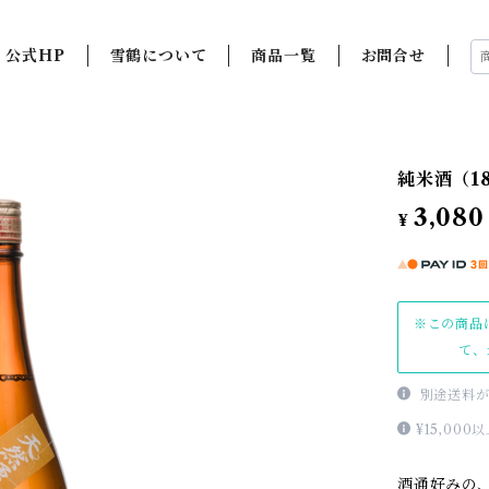
公式HP
雪鶴について
商品一覧
お問合せ
純米酒（18
3,080
¥
※この商品
て、
別途送料が
¥15,0
酒通好みの